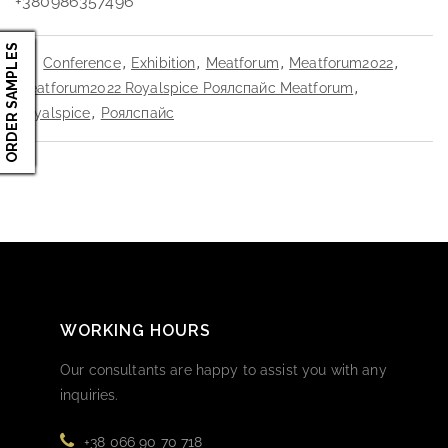
+380986357496
ORDER SAMPLES
Conference
,
Exhibition
,
Meatforum
,
Meatforum2022
,
Meatforum2022 Royalspice Роялспайс Meatforum
,
Royalspice
,
Роялспайс
WORKING HOURS
Our consultants are happy to assist you with any
inquiries.
+38 066 90 70 718