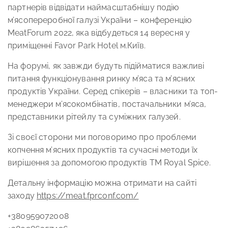
партнерів відвідати наймасштабнішу подію
м’ясопереробної галузі України – конференцію
MeatForum 2022, яка відбудеться 14 вересня у
приміщенні Favor Park Hotel м.Київ.
На форумі, як завжди будуть підійматися важливі
питання функціонування ринку м’яса та м’ясних
продуктів України. Серед спікерів – власники та топ-
менеджери м’ясокомбінатів, постачальники м’яса,
представники рітейлу та суміжних галузей.
Зі своєї сторони ми поговоримо про проблеми
копчення м’ясних продуктів та сучасні методи їх
вирішення за допомогою продуктів ТМ Royal Spice.
Детальну інформацію можна отримати на сайті
заходу
https://meat.fprconf.com/
+380959072008