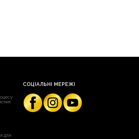
СОЦІАЛЬНІ МЕРЕЖІ
роцесу
асних
я для