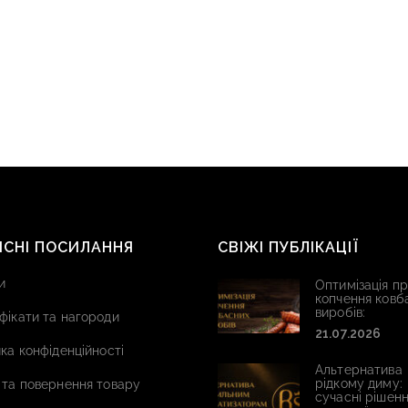
ИСНІ ПОСИЛАННЯ
СВІЖІ ПУБЛІКАЦІЇ
и
Оптимізація п
копчення ковб
виробів:
фікати та нагороди
21.07.2026
ка конфіденційності
Альтернатива
рідкому диму:
 та повернення товару
сучасні рішенн