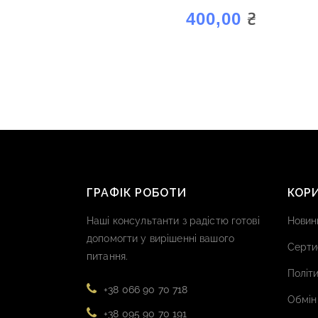
₴
400,00
ГРАФІК РОБОТИ
КОР
Наші консультанти з радістю готові
Новин
допомогти у вирішенні вашого
Серти
питання.
Політи
+38 066 90 70 718
Обмін
+38 095 90 70 191