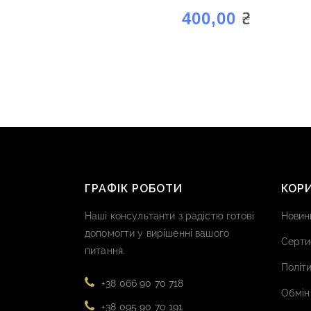
₴
400,00
ГРАФІК РОБОТИ
КОР
Наші консультанти з радістю готові
Новин
допомогти у вирішенні вашого
Серти
питання.
Політи
+38 066 90 70 718
Обмін
+38 095 90 70 191