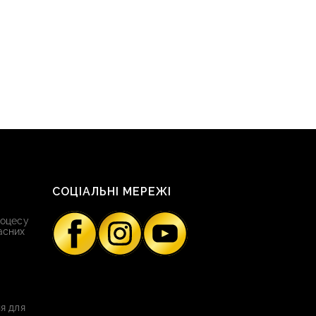
СОЦІАЛЬНІ МЕРЕЖІ
роцесу
асних
я для