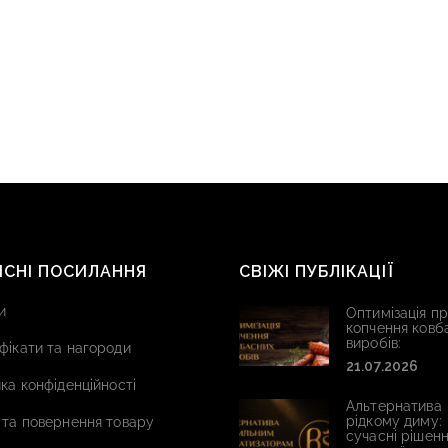
ИСНІ ПОСИЛАННЯ
СВІЖІ ПУБЛІКАЦІЇ
и
Оптимізація п
копчення ковб
виробів:
фікати та нагороди
21.07.2026
ка конфіденційності
Альтернатива
рідкому диму:
 та повернення товару
сучасні рішенн