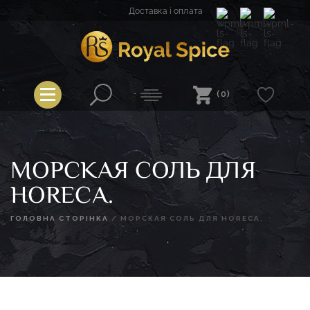
Перейти
Доставка і оплата
до
вмісту
Royal Spice
(0)
МОРСКАЯ СОЛЬ ДЛЯ
HORECA.
ГОЛОВНА СТОРІНКА
/
МОРСКАЯ СОЛЬ ДЛЯ HORECA.