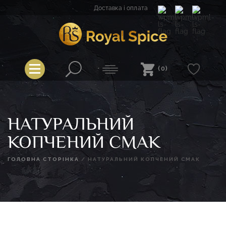
Перейти
Доставка і оплата
до
вмісту
Royal Spice
(0)
НАТУРАЛЬНИЙ
КОПЧЕНИЙ СМАК
ГОЛОВНА СТОРІНКА
/
НАТУРАЛЬНИЙ КОПЧЕНИЙ СМАК