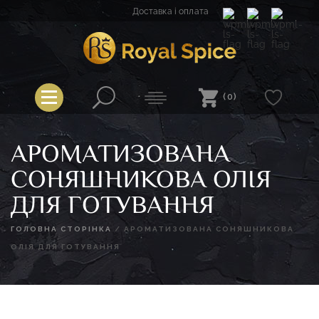
Перейти
Доставка і оплата
до
вмісту
Royal Spice
(0)
АРОМАТИЗОВАНА
СОНЯШНИКОВА ОЛІЯ
ДЛЯ ГОТУВАННЯ
ГОЛОВНА СТОРІНКА
/
АРОМАТИЗОВАНА СОНЯШНИКОВА
ОЛІЯ ДЛЯ ГОТУВАННЯ