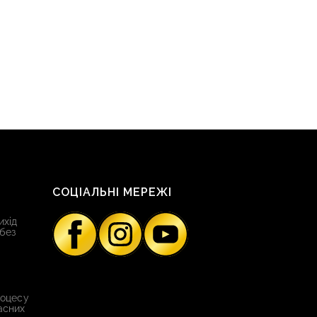
СОЦІАЛЬНІ МЕРЕЖІ
ихід
 без
роцесу
асних