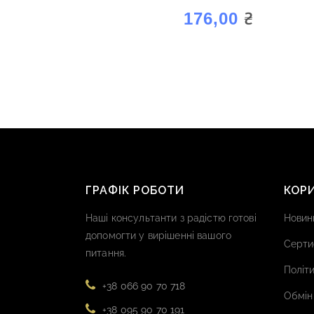
“АРОМАГОЛД ВИШНЯ”
₴
176,00
ГРАФІК РОБОТИ
КОР
Наші консультанти з радістю готові
Новин
допомогти у вирішенні вашого
Серти
питання.
Політи
+38 066 90 70 718
Обмін
+38 095 90 70 191