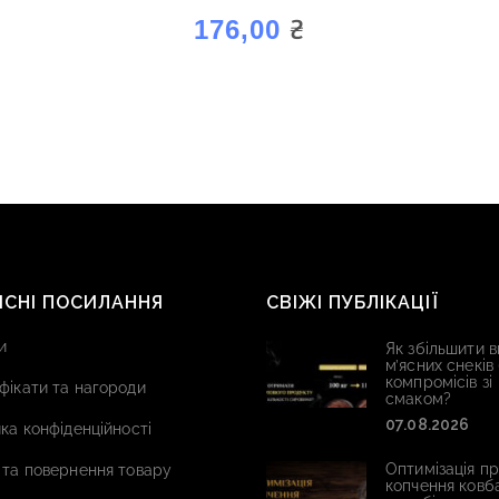
“АРОМАГОЛД ВИШНЯ”
₴
176,00
ИСНІ ПОСИЛАННЯ
СВІЖІ ПУБЛІКАЦІЇ
и
Як збільшити в
м’ясних снеків
компромісів зі
фікати та нагороди
смаком?
07.08.2026
ка конфіденційності
Оптимізація п
 та повернення товару
копчення ковб