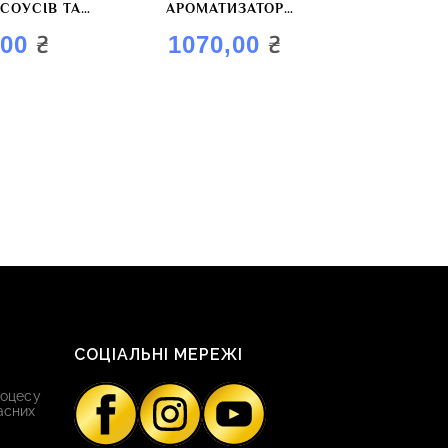
 СОУСІВ ТА
АРОМАТИЗАТОР
 “АРОМАГОЛД
ХАРЧОВИЙ “ЧИЛІ”
₴
₴
,00
1070,00
ШНЯ”
СОЦІАЛЬНІ МЕРЕЖІ
роцесу
асних