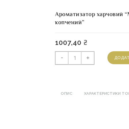
Ароматизатор харчовий “
копчений”
1007,40
₴
Ароматизатор
-
+
ДОДА
харчовий
"Морський
коктейль
копчений"
кількість
ОПИС
ХАРАКТЕРИСТИКИ ТО