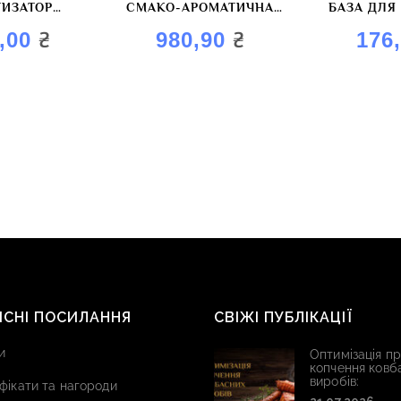
ИЗАТОР
СМАКО-АРОМАТИЧНА
БАЗА ДЛЯ
Й “МЕД-
СУМІШ “МОРСЬКИЙ
МАРИНАДІВ
₴
₴
,00
980,90
176
ИЦЯ”
КОКТЕЙЛЬ”
ВИ
ИСНІ ПОСИЛАННЯ
СВІЖІ ПУБЛІКАЦІЇ
и
Оптимізація п
копчення ковб
виробів:
фікати та нагороди