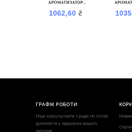
АРОМАТИЗАТОР
АРОМАТ
ХАРЧОВИЙ “СВИНИНА З
ХАРЧОВИ
₴
1062,60
1035
ЧАСНИКОМ”
ГІРЧ
ГРАФІК РОБОТИ
КОР
Наші консультанти з радістю готові
Новин
допомогти у вирішенні вашого
Серти
питання.