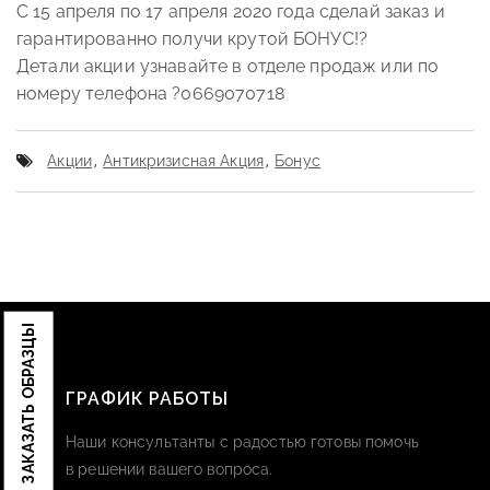
С 15 апреля по 17 апреля 2020 года сделай заказ и
гарантированно получи крутой БОНУС!?
Детали акции узнавайте в отделе продаж или по
номеру телефона ?0669070718
Акции
,
Антикризисная Акция
,
Бонус
ЗАКАЗАТЬ ОБРАЗЦЫ
ГРАФИК РАБОТЫ
Наши консультанты с радостью готовы помочь
в решении вашего вопроса.