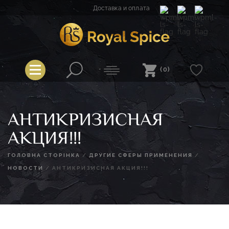
Перейти
Доставка и оплата
к
содержимому
Spice
Royal Spice
(0)
АНТИКРИЗИСНАЯ
АКЦИЯ!!!
ГОЛОВНА СТОРІНКА
/
ДРУГИЕ СФЕРЫ ПРИМЕНЕНИЯ
/
НОВОСТИ
/
АНТИКРИЗИСНАЯ АКЦИЯ!!!