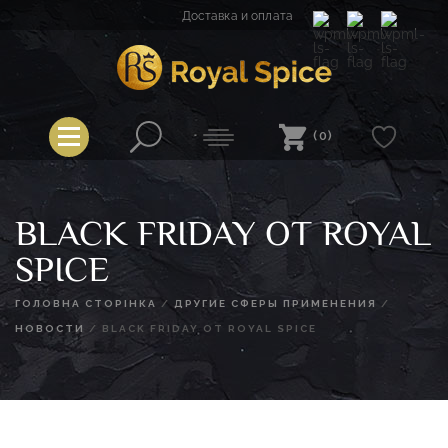
Перейти
Доставка и оплата
к
содержимому
Spice
Royal Spice
(0)
BLACK FRIDAY ОТ ROYAL
SPICE
ГОЛОВНА СТОРІНКА
/
ДРУГИЕ СФЕРЫ ПРИМЕНЕНИЯ
/
НОВОСТИ
/
BLACK FRIDAY ОТ ROYAL SPICE