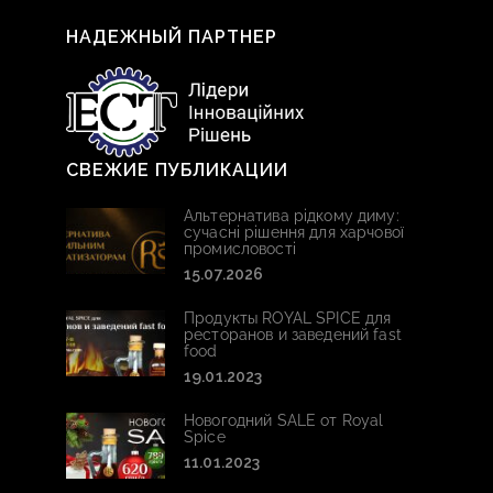
НАДЕЖНЫЙ ПАРТНЕР
СВЕЖИЕ ПУБЛИКАЦИИ
Альтернатива рідкому диму:
сучасні рішення для харчової
промисловості
15.07.2026
Продукты ROYAL SPICE для
ресторанов и заведений fast
food
19.01.2023
Новогодний SALE от Royal
Spice
11.01.2023