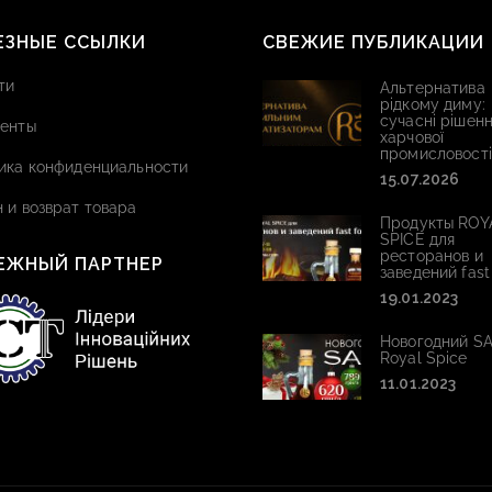
ЕЗНЫЕ ССЫЛКИ
СВЕЖИЕ ПУБЛИКАЦИИ
ти
Альтернатива
рідкому диму:
сучасні рішенн
енты
харчової
промисловості
ика конфиденциальности
15.07.2026
 и возврат товара
Продукты ROY
SPICE для
ресторанов и
ЕЖНЫЙ ПАРТНЕР
заведений fast
19.01.2023
Новогодний SA
Royal Spice
11.01.2023