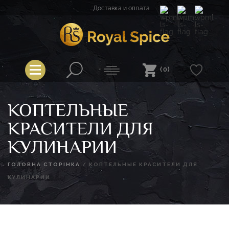
Перейти
Доставка и оплата
к
содержимому
Spice
Royal Spice
(0)
КОПТЕЛЬНЫЕ
КРАСИТЕЛИ ДЛЯ
КУЛИНАРИИ
ГОЛОВНА СТОРІНКА
/
КОПТЕЛЬНЫЕ КРАСИТЕЛИ ДЛЯ
КУЛИНАРИИ