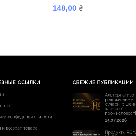
AROMAGOLD «ОЛЬХА»
₴
148,00
ЕЗНЫЕ ССЫЛКИ
СВЕЖИЕ ПУБЛИКАЦИИ
ти
Альтернатива
рідкому диму:
сучасні рішенн
енты
харчової
промисловості
ика конфиденциальности
15.07.2026
 и возврат товара
Продукты ROY