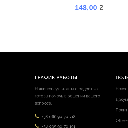
«АРОМАГОЛД ОЛЬХА»
₴
148,00
ГРАФИК РАБОТЫ
ПОЛ
Наши консультанты с радостью
Новос
готовы помочь в решении вашего
Докум
вопроса.
Полит
+38 066 90 70 718
Обмен
+38 095 90 70 191