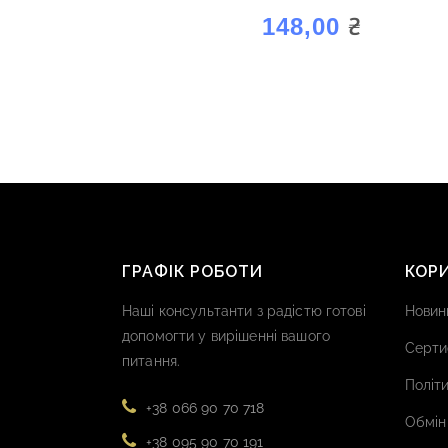
“АРОМАГОЛД ВІЛЬХА”
₴
148,00
ГРАФІК РОБОТИ
КОР
Наші консультанти з радістю готові
Новин
допомогти у вирішенні вашого
Серти
питання.
Політи
+38 066 90 70 718
Обмін
+38 095 90 70 191