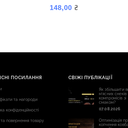
“АРОМАГОЛД ВІЛЬХА”
₴
148,00
ИСНІ ПОСИЛАННЯ
СВІЖІ ПУБЛІКАЦІЇ
и
Як збільшити в
м’ясних снеків
компромісів зі
фікати та нагороди
смаком?
07.08.2026
ка конфіденційності
Оптимізація п
 та повернення товару
копчення ковб