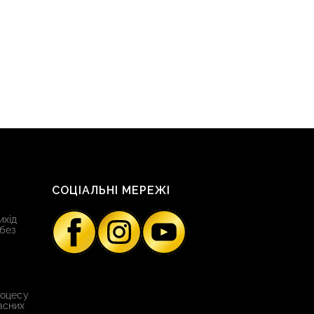
СОЦІАЛЬНІ МЕРЕЖІ
ихід
 без
роцесу
асних