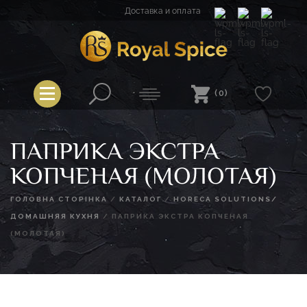
Перейти
Доставка и оплата
к
содержимому
Spice
Royal Spice
(0)
ПАПРИКА ЭКСТРА
КОПЧЕНАЯ (МОЛОТАЯ)
ГОЛОВНА СТОРІНКА
/
КАТАЛОГ
/
HORECA SOLUTIONS/
ДОМАШНЯЯ КУХНЯ
/
ПАПРИКА ЭКСТРА КОПЧЕНАЯ
(МОЛОТАЯ)