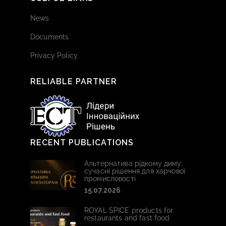
News
Documents
Privacy Policy
RELIABLE PARTNER
RECENT PUBLICATIONS
Альтернатива рідкому диму:
сучасні рішення для харчової
промисловості
15.07.2026
ROYAL SPICE products for
restaurants and fast food