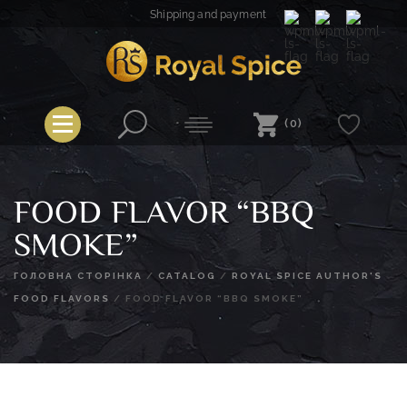
Skip
Shipping and payment
to
content
Royal Spice
(0)
FOOD FLAVOR “BBQ
SMOKE”
ГОЛОВНА СТОРІНКА
/
CATALOG
/
ROYAL SPICE AUTHOR'S
FOOD FLAVORS
/
FOOD FLAVOR “BBQ SMOKE”