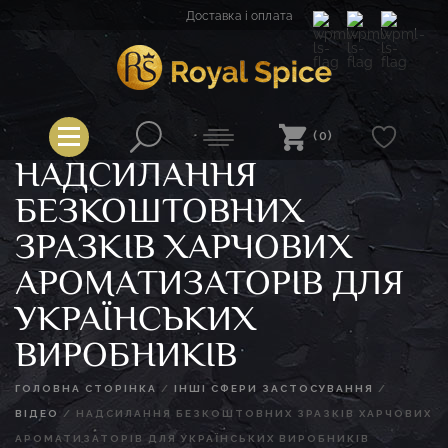
Перейти
Доставка і оплата
до
вмісту
Royal Spice
(0)
НАДСИЛАННЯ
БЕЗКОШТОВНИХ
ЗРАЗКІВ ХАРЧОВИХ
АРОМАТИЗАТОРІВ ДЛЯ
УКРАЇНСЬКИХ
ВИРОБНИКІВ
ГОЛОВНА СТОРІНКА
/
ІНШІ СФЕРИ ЗАСТОСУВАННЯ
/
ВІДЕО
/
НАДСИЛАННЯ БЕЗКОШТОВНИХ ЗРАЗКІВ ХАРЧОВИХ
АРОМАТИЗАТОРІВ ДЛЯ УКРАЇНСЬКИХ ВИРОБНИКІВ