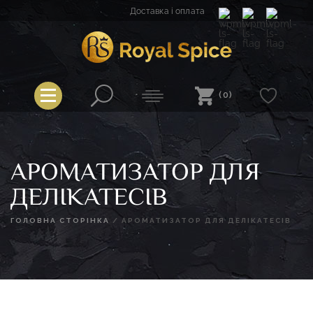
Перейти
Доставка і оплата
до
вмісту
Royal Spice
(0)
АРОМАТИЗАТОР ДЛЯ
ДЕЛІКАТЕСІВ
ГОЛОВНА СТОРІНКА
/
АРОМАТИЗАТОР ДЛЯ ДЕЛІКАТЕСІВ