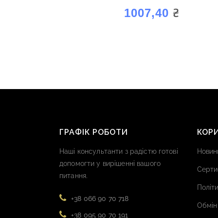
₴
1007,40
ГРАФІК РОБОТИ
КОР
Наші консультанти з радістю готові
Новин
допомогти у вирішенні вашого
Серти
питання.
Політи
+38 066 90 70 718
Обмін
+38 095 90 70 191