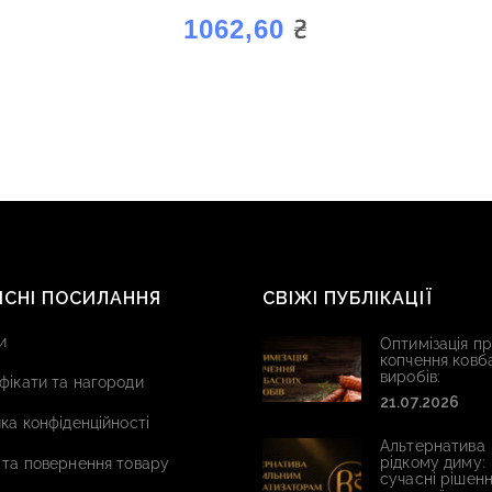
₴
1062,60
ИСНІ ПОСИЛАННЯ
СВІЖІ ПУБЛІКАЦІЇ
и
Оптимізація п
копчення ковб
виробів:
фікати та нагороди
21.07.2026
ка конфіденційності
Альтернатива
рідкому диму:
 та повернення товару
сучасні рішенн