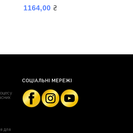
₴
1164,00
СОЦІАЛЬНІ МЕРЕЖІ
роцесу
асних
я для