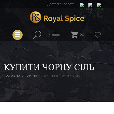
Перейти
Доставка і оплата
до
вмісту
Royal Spice
(0)
КУПИТИ ЧОРНУ СІЛЬ
ГОЛОВНА СТОРІНКА
/
КУПИТИ ЧОРНУ СІЛЬ