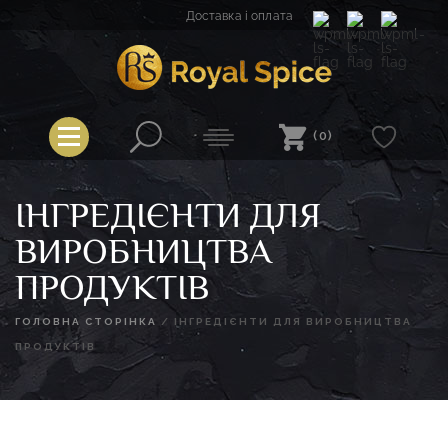
Перейти
Доставка і оплата
до
вмісту
Royal Spice
(0)
ІНГРЕДІЄНТИ ДЛЯ
ВИРОБНИЦТВА
ПРОДУКТІВ
ГОЛОВНА СТОРІНКА
/
ІНГРЕДІЄНТИ ДЛЯ ВИРОБНИЦТВА
ПРОДУКТІВ