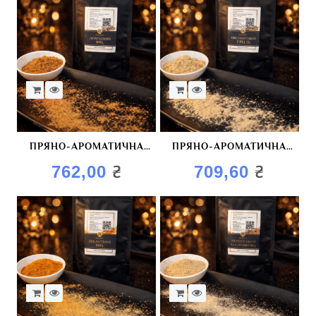
ПРЯНО-АРОМАТИЧНА
ПРЯНО-АРОМАТИЧНА
СУМІШ “ДОМАШНІЙ BBQ”
СУМІШ “ОКСАМИТОВИЙ
₴
₴
762,00
709,60
ГРИЛЬ”