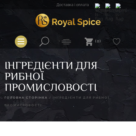
Перейти
Доставка і оплата
до
вмісту
Royal Spice
(0)
ІНГРЕДІЄНТИ ДЛЯ
РИБНОЇ
ПРОМИСЛОВОСТІ
ГОЛОВНА СТОРІНКА
/
ІНГРЕДІЄНТИ ДЛЯ РИБНОЇ
ПРОМИСЛОВОСТІ