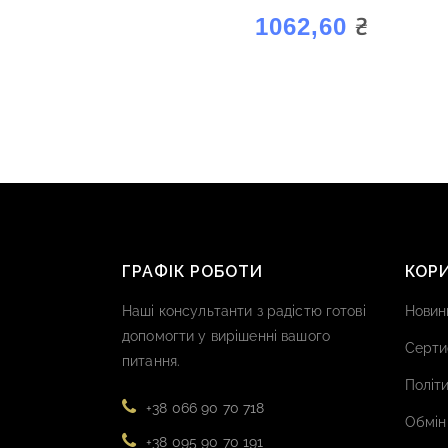
₴
1062,60
ГРАФІК РОБОТИ
КОР
Наші консультанти з радістю готові
Новин
допомогти у вирішенні вашого
Серти
питання.
Політи
+38 066 90 70 718
Обмін
+38 095 90 70 191