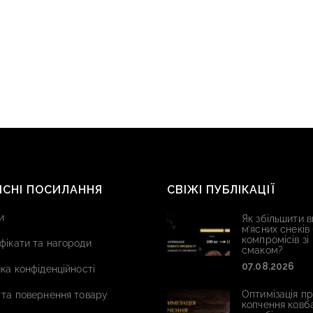
ИСНІ ПОСИЛАННЯ
СВІЖІ ПУБЛІКАЦІЇ
и
Як збільшити в
м’ясних снеків
компромісів зі
фікати та нагороди
смаком?
07.08.2026
ка конфіденційності
Оптимізація п
 та повернення товару
копчення ковб