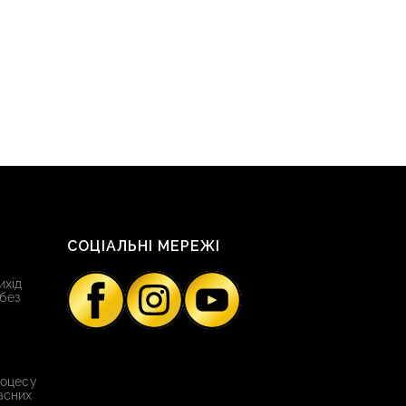
СОЦІАЛЬНІ МЕРЕЖІ
ихід
 без
роцесу
асних