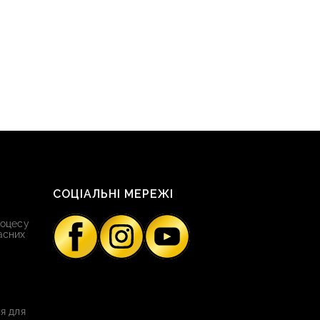
СОЦІАЛЬНІ МЕРЕЖІ
роцесу
асних
я для