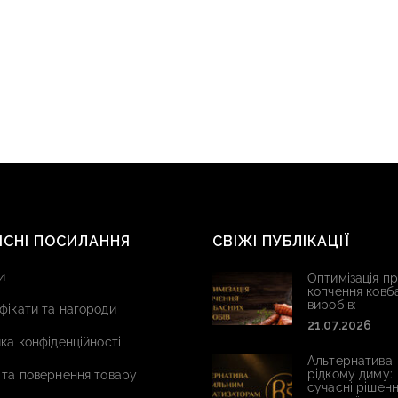
ИСНІ ПОСИЛАННЯ
СВІЖІ ПУБЛІКАЦІЇ
и
Оптимізація п
копчення ковб
виробів:
фікати та нагороди
21.07.2026
ка конфіденційності
Альтернатива
рідкому диму:
 та повернення товару
сучасні рішенн