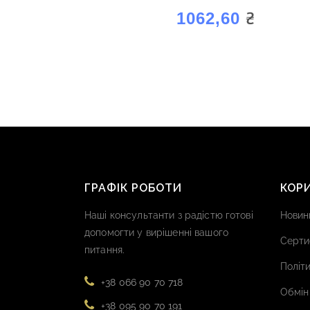
₴
1062,60
ГРАФІК РОБОТИ
КОР
Наші консультанти з радістю готові
Новин
допомогти у вирішенні вашого
Серти
питання.
Політи
+38 066 90 70 718
Обмін
+38 095 90 70 191