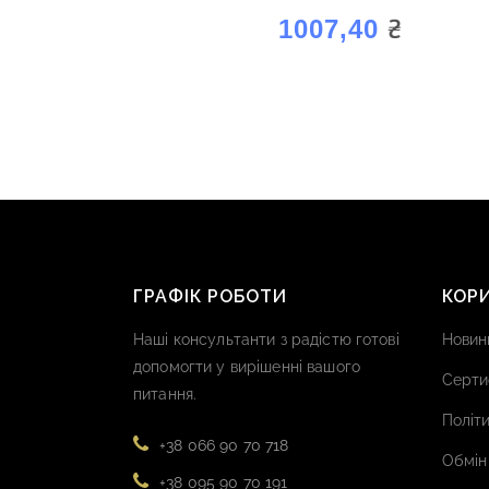
₴
1007,40
ГРАФІК РОБОТИ
КОР
Наші консультанти з радістю готові
Новин
допомогти у вирішенні вашого
Серти
питання.
Політи
+38 066 90 70 718
Обмін
+38 095 90 70 191