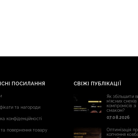
ИСНІ ПОСИЛАННЯ
СВІЖІ ПУБЛІКАЦІЇ
и
Як збільшити в
м’ясних снеків
компромісів зі
фікати та нагороди
смаком?
07.08.2026
ка конфіденційності
Оптимізація п
 та повернення товару
копчення ковб