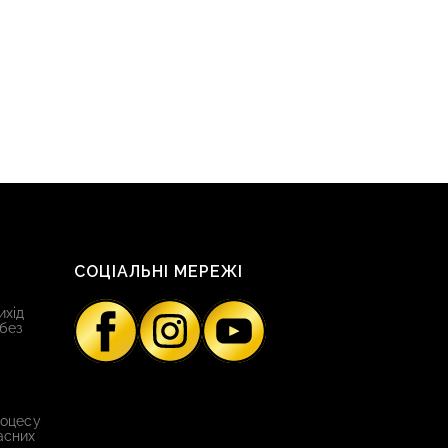
СОЦІАЛЬНІ МЕРЕЖІ
ихід
 без
роцесу
асних