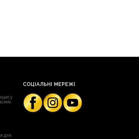
СОЦІАЛЬНІ МЕРЕЖІ
роцесу
асних
я для