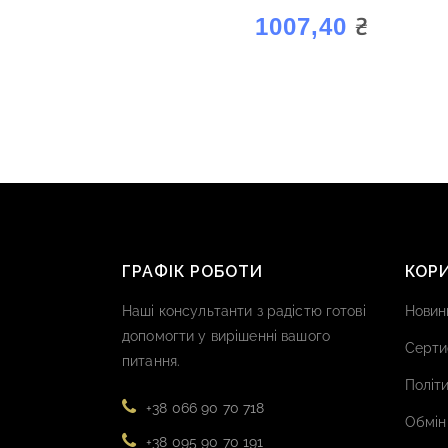
₴
1007,40
ГРАФІК РОБОТИ
КОР
Наші консультанти з радістю готові
Новин
допомогти у вирішенні вашого
Серти
питання.
Політи
+38 066 90 70 718
Обмін
+38 095 90 70 191