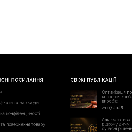
ИСНІ ПОСИЛАННЯ
СВІЖІ ПУБЛІКАЦІЇ
и
Оптимізація п
копчення ковб
виробів:
фікати та нагороди
21.07.2026
ка конфіденційності
Альтернатива
рідкому диму:
 та повернення товару
сучасні рішенн