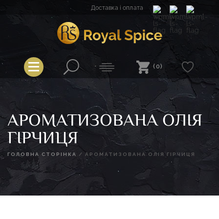
Перейти
Доставка і оплата
до
вмісту
Royal Spice
(0)
АРОМАТИЗОВАНА ОЛІЯ
ГІРЧИЦЯ
ГОЛОВНА СТОРІНКА
/
АРОМАТИЗОВАНА ОЛІЯ ГІРЧИЦЯ