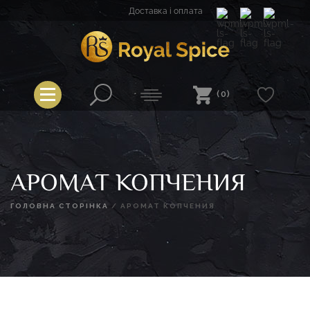
Перейти
Доставка і оплата
до
вмісту
Royal Spice
(0)
АРОМАТ КОПЧЕНИЯ
ГОЛОВНА СТОРІНКА
/
АРОМАТ КОПЧЕНИЯ