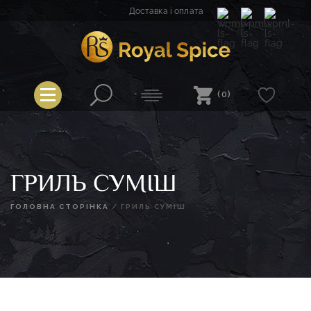
Перейти
Доставка і оплата
до
вмісту
Royal Spice
(0)
ГРИЛЬ СУМІШ
ГОЛОВНА СТОРІНКА
/
ГРИЛЬ СУМІШ