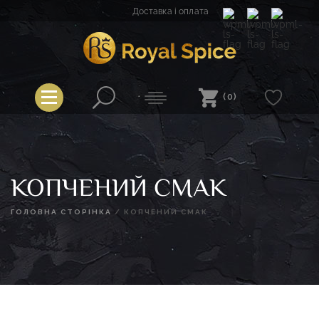
Перейти
Доставка і оплата
до
вмісту
Royal Spice
(0)
КОПЧЕНИЙ СМАК
ГОЛОВНА СТОРІНКА
/
КОПЧЕНИЙ СМАК