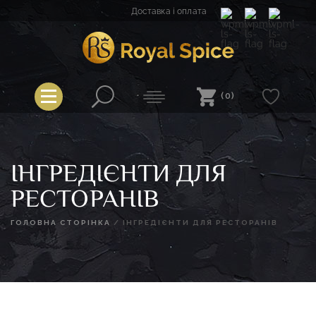
Перейти
Доставка і оплата
до
вмісту
Royal Spice
(0)
ІНГРЕДІЄНТИ ДЛЯ
РЕСТОРАНІВ
ГОЛОВНА СТОРІНКА
/
ІНГРЕДІЄНТИ ДЛЯ РЕСТОРАНІВ