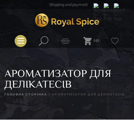
Skip
Shipping and payment
to
content
Royal Spice
(0)
АРОМАТИЗАТОР ДЛЯ
ДЕЛІКАТЕСІВ
ГОЛОВНА СТОРІНКА
/
АРОМАТИЗАТОР ДЛЯ ДЕЛІКАТЕСІВ