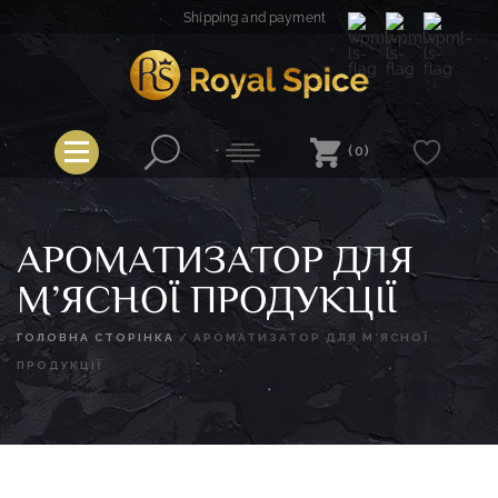
Skip
Shipping and payment
to
content
Royal Spice
(0)
АРОМАТИЗАТОР ДЛЯ
М’ЯСНОЇ ПРОДУКЦІЇ
ГОЛОВНА СТОРІНКА
/
АРОМАТИЗАТОР ДЛЯ М’ЯСНОЇ
ПРОДУКЦІЇ