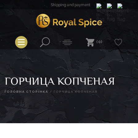
Skip
Shipping and payment
to
content
Royal Spice
(0)
ГОРЧИЦА КОПЧЕНАЯ
ГОЛОВНА СТОРІНКА
/
ГОРЧИЦА КОПЧЕНАЯ