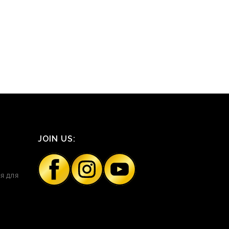
JOIN US:
я для