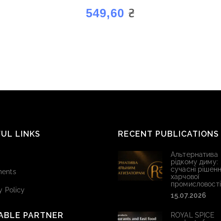
BBQ”
₴
549,60
UL LINKS
RECENT PUBLICATIONS
Альтернатива
рідкому диму:
сучасні рішенн
ents
харчової
промисловості
y Policy
15.07.2026
ABLE PARTNER
ROYAL SPICE