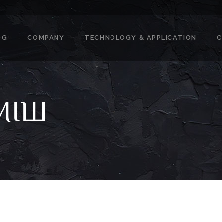
OG
COMPANY
TECHNOLOGY & APPLICATION
C
МІШ