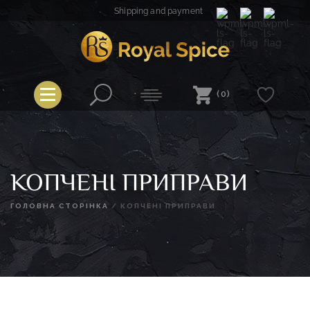
Skip
Shipping and payment
to
content
Royal Spice
(0)
КОПЧЕНІ ПРИПРАВИ
ГОЛОВНА СТОРІНКА
/
КОПЧЕНІ ПРИПРАВИ