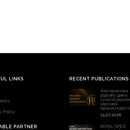
UL LINKS
RECENT PUBLICATIONS
Альтернатива
рідкому диму:
сучасні рішенн
ents
харчової
промисловості
y Policy
15.07.2026
ABLE PARTNER
ROYAL SPICE