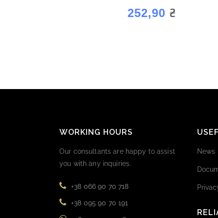
₴
252,90
WORKING HOURS
USEF
Our consultants are happy to assist
News
you with any inquiries.
Docum
+38 066 90 70 718
Privac
+38 095 90 70 191
RELI