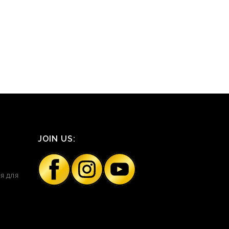
JOIN US:
я для