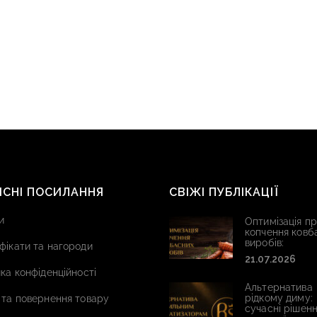
ИСНІ ПОСИЛАННЯ
СВІЖІ ПУБЛІКАЦІЇ
и
Оптимізація п
копчення ковб
виробів:
фікати та нагороди
21.07.2026
ка конфіденційності
Альтернатива
рідкому диму:
 та повернення товару
сучасні рішенн