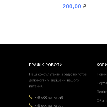
₴
200,00
ГРАФІК РОБОТИ
КОР
Наші консультанти з радістю готові
Новин
допомогти у вирішенні вашого
Серти
питання.
Політи
+38 066 90 70 718
Обмін
+38 095 90 70 191