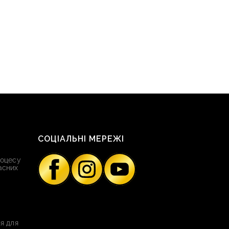
СОЦІАЛЬНІ МЕРЕЖІ
роцесу
асних
я для