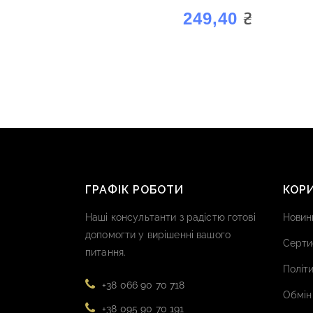
₴
249,40
ГРАФІК РОБОТИ
КОР
Наші консультанти з радістю готові
Новин
допомогти у вирішенні вашого
Серти
питання.
Політи
+38 066 90 70 718
Обмін
+38 095 90 70 191