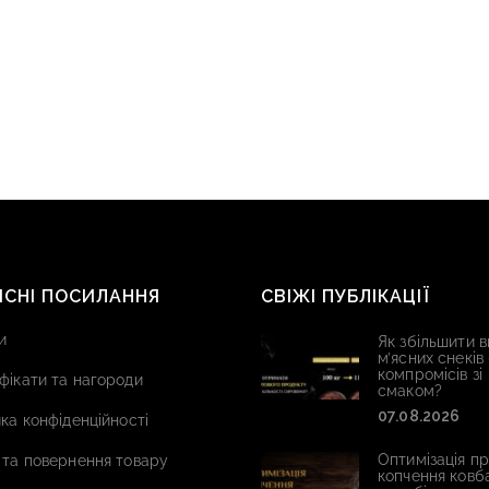
ИСНІ ПОСИЛАННЯ
СВІЖІ ПУБЛІКАЦІЇ
и
Як збільшити в
м’ясних снеків
компромісів зі
фікати та нагороди
смаком?
07.08.2026
ка конфіденційності
Оптимізація п
 та повернення товару
копчення ковб