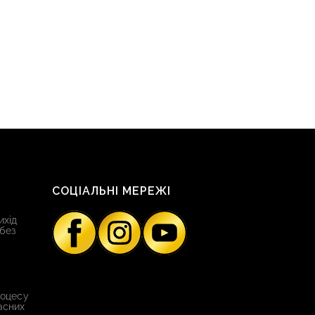
СОЦІАЛЬНІ МЕРЕЖІ
ихід
 без
роцесу
асних