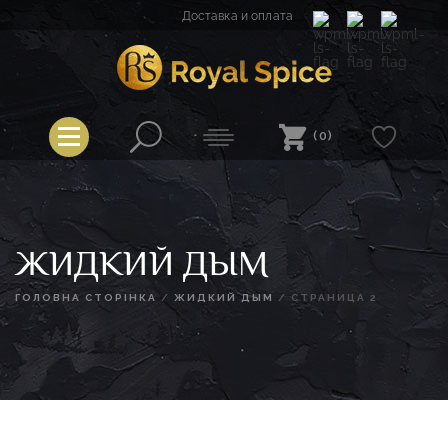
Перейти
Доставка и оплата
к
содержимому
Spice
Royal Spice
(0)
ЖИДКИЙ ДЫМ
ГОЛОВНА СТОРІНКА
/
ЖИДКИЙ ДЫМ
/
СТРАНИЦА 2