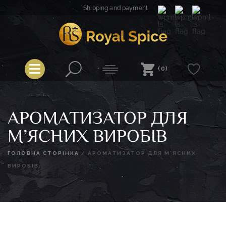
Skip
Shipping and payment
to
content
Royal Spice
(0)
АРОМАТИЗАТОР ДЛЯ
М’ЯСНИХ ВИРОБІВ
ГОЛОВНА СТОРІНКА
/
АРОМАТИЗАТОР ДЛЯ М’ЯСНИХ
ВИРОБІВ