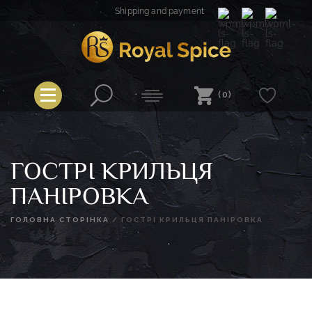
Skip
Shipping and payment
to
content
Royal Spice
(0)
ГОСТРІ КРИЛЬЦЯ
ПАНІРОВКА
ГОЛОВНА СТОРІНКА
/
ГОСТРІ КРИЛЬЦЯ ПАНІРОВКА