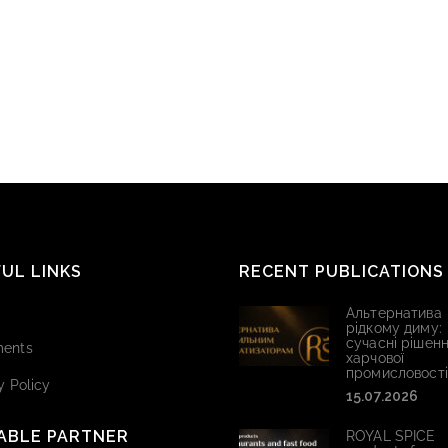
UL LINKS
RECENT PUBLICATIONS
Альтернатива
рідкому диму:
сучасні рішенн
ents
харчової
промисловості
y Policy
15.07.2026
ABLE PARTNER
ROYAL SPICE