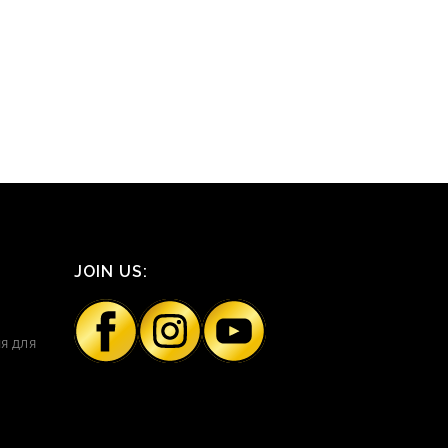
JOIN US:
я для