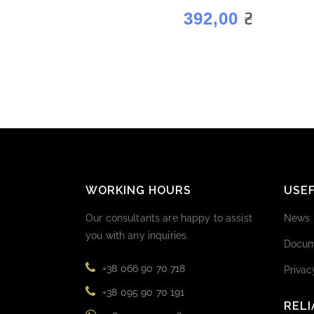
₴
392,00
WORKING HOURS
USEF
Our consultants are happy to assist
News
you with any inquiries.
Docum
+38 066 90 70 718
Privac
+38 095 90 70 191
RELI